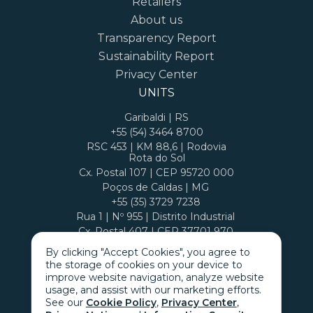
Retailers
About us
Transparency Report
Sustainability Report
Privacy Center
UNITS
Garibaldi | RS
+55 (54) 3464 8700
RSC 453 | KM 88,6 | Rodovia
Rota do Sol
Cx. Postal 107 | CEP 95720 000
Poços de Caldas | MG
+55 (35) 3729 7238
Rua 1 | Nº 955 | Distrito Industrial
Cx. Postal 407 | CEP 37701 970
By clicking "Accept Cookies", you agree to
the storage of cookies on your device to
improve website navigation, analyze website
usage, and assist with our marketing efforts.
See our
Cookie Policy
,
Privacy Center
,