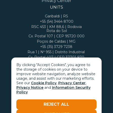
Privacy Center
UNITS
Garibaldi | RS
+55 (54) 3464 8700
RSC 453 | KM 88,6 | Rodovia
Rota do Sol
Cx. Postal 107 | CEP 95720 000
Poços de Caldas | MG
+55 (35) 3729 7238
Rua 1 | Nº 955 | Distrito Industrial
Cx. Postal 407 | CEP 37701 970
By clicking "Accept Cookies", you agree to
the storage of cookies on your device to
improve website navigation, analyze website
usage, and assist with our marketing efforts.
See our
Cookie Policy
,
Privacy Center
,
Privacy Notice
and
Information Security
Policy
REJECT ALL