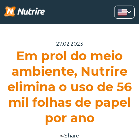
27.02.2023
Em prol do meio
ambiente, Nutrire
elimina o uso de 56
mil folhas de papel
por ano
Share