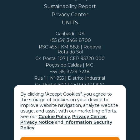
Sustainability Report
Privacy Center
UNITS
Garibaldi | RS
+55 (54) 3464 8700
RSC 453 | KM 88,6 | Rodovia
Rota do Sol
Cx. Postal 107 | CEP 95720 000
Poços de Caldas | MG
+55 (35) 3729 7238
Rua 1 | Nº 955 | Distrito Industrial
Cx. Postal 407 | CEP 37701 970
By clicking "Accept Cookies", you agree to
the storage of cookies on your device to
improve website navigation, analyze website
usage, and assist with our marketing efforts.
See our
Cookie Policy
,
Privacy Center
,
Privacy Notice
and
Information Security
Policy