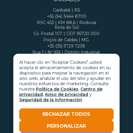
Garibaldi | RS
+55 (54) 3464 8700
RSC 453 | KM 88,6 | Rodovia
Rota do Sol
Cx. Postal 107 | CEP 95720 000
Poços de Caldas | MG
+55 (35) 3729 7238
Rua 1 | Nº 955 | Distrito Industrial
Cx. Postal 407 | CEP 37701 970
Al hacer clic en "Aceptar Cookies", usted
acepta el almacenamiento de cookies en su
dispositivo para mejorar la navegación en el
sitio web, analizar el uso del sitio y ayudar en
nuestros esfuerzos de marketing. Consulte
nuestra
Política de Cookies
,
Centro de
privacidad
,
Aviso de privacidad
y
Seguridad de la Información
RECHAZAR TODOS
PERSONALIZAR
Go with the