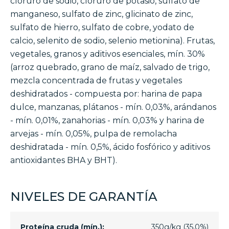
cloruro de sodio, cloruro de potasio, sulfato de
manganeso, sulfato de zinc, glicinato de zinc,
sulfato de hierro, sulfato de cobre, yodato de
calcio, selenito de sodio, selenio metionina). Frutas,
vegetales, granos y aditivos esenciales, mín. 30%
(arroz quebrado, grano de maíz, salvado de trigo,
mezcla concentrada de frutas y vegetales
deshidratados - compuesta por: harina de papa
dulce, manzanas, plátanos - mín. 0,03%, arándanos
- mín. 0,01%, zanahorias - mín. 0,03% y harina de
arvejas - mín. 0,05%, pulpa de remolacha
deshidratada - mín. 0,5%, ácido fosfórico y aditivos
antioxidantes BHA y BHT).
NIVELES DE GARANTÍA
Proteína cruda (mín.):
350g/kg (35,0%)