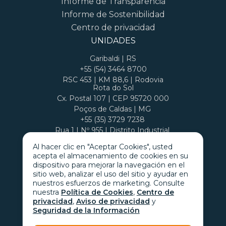
Informe de Transparencia
Informe de Sostenibilidad
Centro de privacidad
UNIDADES
Garibaldi | RS
+55 (54) 3464 8700
RSC 453 | KM 88,6 | Rodovia
Rota do Sol
Cx. Postal 107 | CEP 95720 000
Poços de Caldas | MG
+55 (35) 3729 7238
Rua 1 | Nº 955 | Distrito Industrial
Cx. Postal 407 | CEP 37701 970
Al hacer clic en "Aceptar Cookies", usted
acepta el almacenamiento de cookies en su
dispositivo para mejorar la navegación en el
sitio web, analizar el uso del sitio y ayudar en
nuestros esfuerzos de marketing. Consulte
nuestra
Política de Cookies
,
Centro de
privacidad
,
Aviso de privacidad
y
Seguridad de la Información