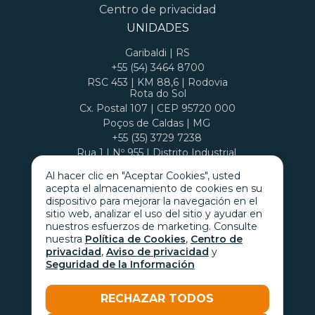
Centro de privacidad
UNIDADES
Garibaldi | RS
+55 (54) 3464 8700
RSC 453 | KM 88,6 | Rodovia
Rota do Sol
Cx. Postal 107 | CEP 95720 000
Poços de Caldas | MG
+55 (35) 3729 7238
Rua 1 | Nº 955 | Distrito Industrial
Cx. Postal 407 | CEP 37701 970
Al hacer clic en "Aceptar Cookies", usted
acepta el almacenamiento de cookies en su
dispositivo para mejorar la navegación en el
sitio web, analizar el uso del sitio y ayudar en
nuestros esfuerzos de marketing. Consulte
nuestra
Política de Cookies
,
Centro de
privacidad
,
Aviso de privacidad
y
Seguridad de la Información
RECHAZAR TODOS