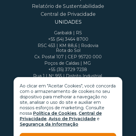
Relatório de Sustentabilidade
Central de Privacidade
UNIDADES
Garibaldi | RS
+55 (54) 3464 8700
RSC 453 | KM 88,6 | Rodovia
Rota do Sol
Cx. Postal 107 | CEP 95720 000
Poços de Caldas | MG
+55 (35) 3729 7238
Rua 1 | Nº 955 | Distrito Industrial
Cx. Postal 407 | CEP 37701 970
Ao clicar em "Aceitar Cookies", você concorda
com o armazenamento de cookies no seu
dispositivo para melhorar a navegação no
site, analisar o uso do site e auxiliar em
nossos esforços de marketing. Consulte
nossa
Política de Cookies
,
Central de
Privacidade
,
Aviso de Privacidade
e
Segurança da Informação