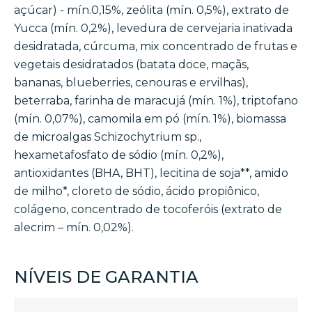
açúcar) - mín.0,15%, zeólita (mín. 0,5%), extrato de
Yucca (mín. 0,2%), levedura de cervejaria inativada
desidratada, cúrcuma, mix concentrado de frutas e
vegetais desidratados (batata doce, maçãs,
bananas, blueberries, cenouras e ervilhas),
beterraba, farinha de maracujá (mín. 1%), triptofano
(mín. 0,07%), camomila em pó (mín. 1%), biomassa
de microalgas Schizochytrium sp.,
hexametafosfato de sódio (mín. 0,2%),
antioxidantes (BHA, BHT), lecitina de soja**, amido
de milho*, cloreto de sódio, ácido propiônico,
colágeno, concentrado de tocoferóis (extrato de
alecrim – mín. 0,02%).
NÍVEIS DE GARANTIA