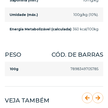
Saponina (mín.)
10mg/kg
Umidade (máx.)
100g/kg (10%).
Energia Metabolizável (calculada)
360 kcal/100kg
PESO
CÓD. DE BARRAS
100g
7898349705785
VEJA TAMBÉM