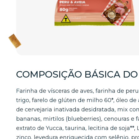
COMPOSIÇÃO BÁSICA D
Farinha de vísceras de aves, farinha de per
trigo, farelo de glúten de milho 60*, óleo de 
de cervejaria inativada desidratada, mix co
bananas, mirtilos (blueberries), cenouras e f
extrato de Yucca, taurina, lecitina de soja**
zinco, levedura enriquecida com selênio, pr