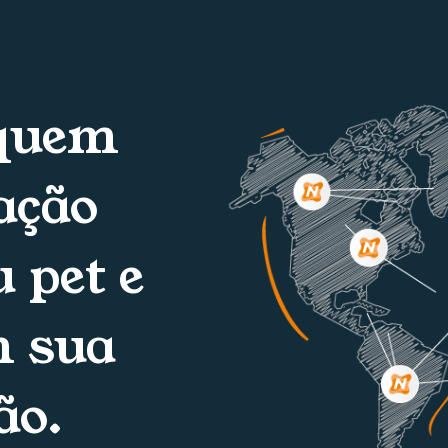
 quem
ação
 pet e
m sua
ão.