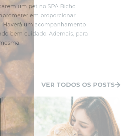
dotarem um pet no SPA Bicho
comprometer em proporcionar
lica. Haverá um acompanhamento
 sendo bem cuidado. Ademais, para
a mesma.
VER TODOS OS POSTS