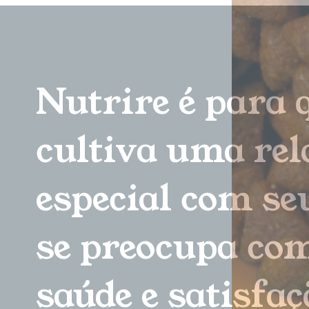
Nutrire é para
cultiva uma rel
especial com seu
se preocupa co
saúde e satisfaç