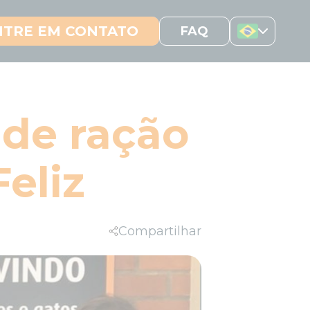
NTRE EM CONTATO
FAQ
 de ração
eliz
Compartilhar