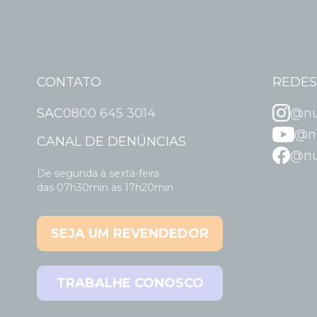
CONTATO
REDES
SAC
0800 645 3014
@nut
@nu
CANAL DE DENÚNCIAS
@nut
De segunda à sexta-feira
das 07h30min às 17h20min
SEJA UM REVENDEDOR
TRABALHE CONOSCO