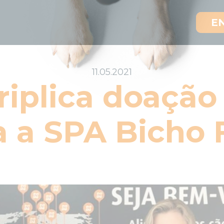
E
11.05.2021
triplica doação
a a SPA Bicho F