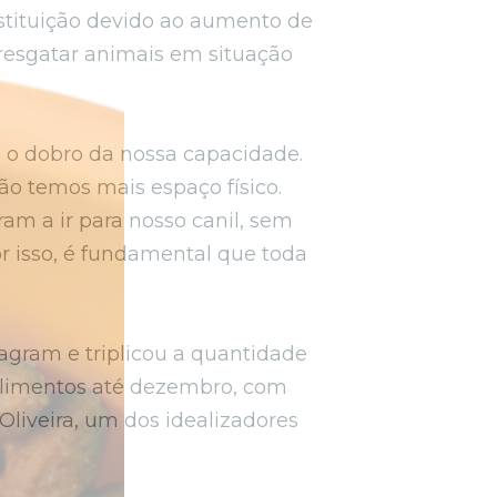
stituição devido ao aumento de
 resgatar animais em situação
É o dobro da nossa capacidade.
ão temos mais espaço físico.
am a ir para nosso canil, sem
r isso, é fundamental que toda
tagram e triplicou a quantidade
 alimentos até dezembro, com
liveira, um dos idealizadores