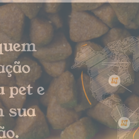
 quem
ação
 pet e
m sua
ão.