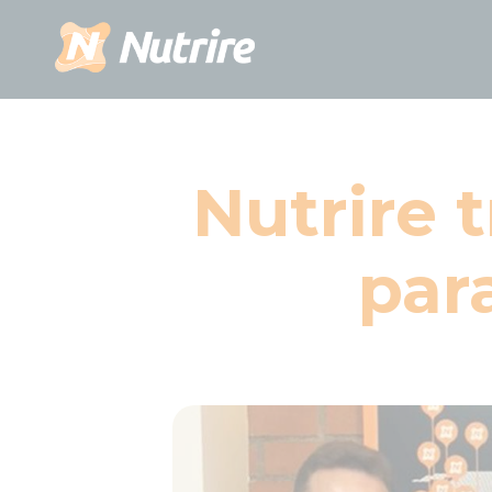
Nutrire 
par