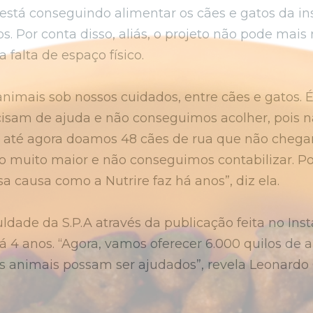
está conseguindo alimentar os cães e gatos da in
 Por conta disso, aliás, o projeto não pode mais
 falta de espaço físico.
nimais sob nossos cuidados, entre cães e gatos. 
isam de ajuda e não conseguimos acolher, pois n
ro até agora doamos 48 cães de rua que não chegar
o muito maior e não conseguimos contabilizar. Po
a causa como a Nutrire faz há anos”, diz ela.
uldade da S.P.A através da publicação feita no Ins
á 4 anos. “Agora, vamos oferecer 6.000 quilos de
 animais possam ser ajudados”, revela Leonardo O