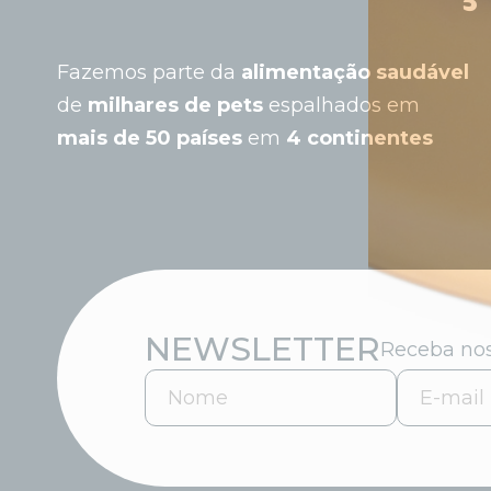
Fazemos parte da
alimentação saudável
de
milhares de pets
espalhados em
mais de 50 países
em
4 continentes
NEWSLETTER
Receba nos