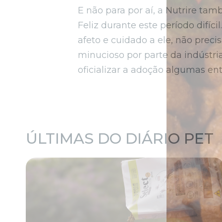
E não para por aí, a Nutrire t
Feliz durante este período difí
afeto e cuidado a ele, não pre
minucioso por parte da indústria
oficializar a adoção algumas ent
ÚLTIMAS DO DIÁRIO PET