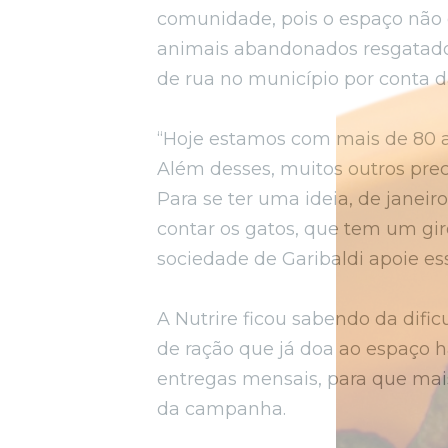
comunidade, pois o espaço não 
animais abandonados resgatados.
de rua no município por conta da
“Hoje estamos com mais de 80 a
Além desses, muitos outros prec
Para se ter uma ideia, de janei
contar os gatos, que tem um gir
sociedade de Garibaldi apoie ess
A Nutrire ficou sabendo da dific
de ração que já doa ao espaço h
entregas mensais, para que mais
da campanha.