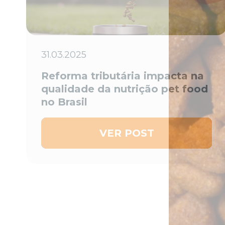
31.03.2025
Reforma tributária impacta na
qualidade da nutrição pet food
no Brasil
VER POST