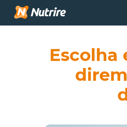
Escolha 
direm
d