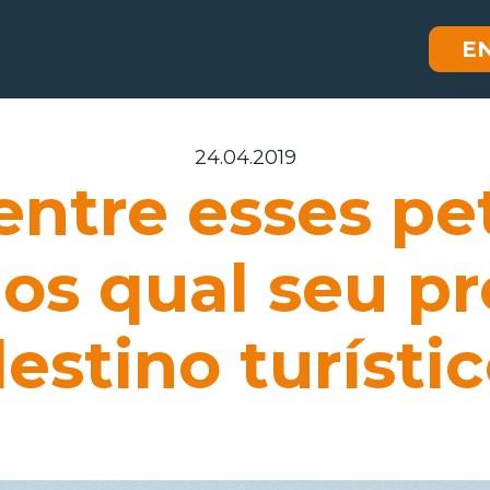
E
24.04.2019
entre esses pet
os qual seu p
estino turísti