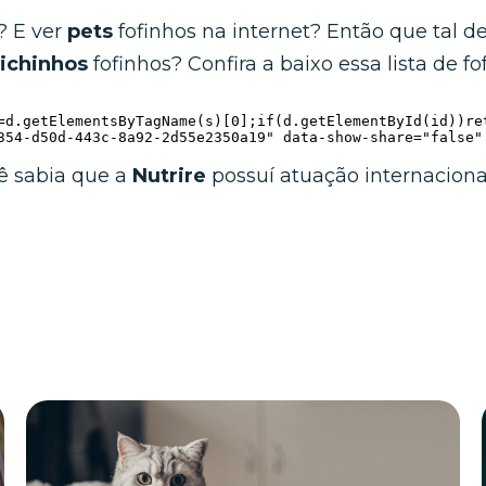
é? E ver
pets
fofinhos na internet? Então que tal de
ichinhos
fofinhos? Confira a baixo essa lista de fof
=d.getElementsByTagName(s)[0];if(d.getElementById(id))re
354-d50d-443c-8a92-2d55e2350a19" data-show-share="false"
cê sabia que a
Nutrire
possuí atuação internaciona