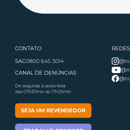
CONTATO
REDES
SAC
0800 645 3014
@nut
@nu
CANAL DE DENÚNCIAS
@nut
De segunda à sexta-feira
das 07h30min às 17h20min
SEJA UM REVENDEDOR