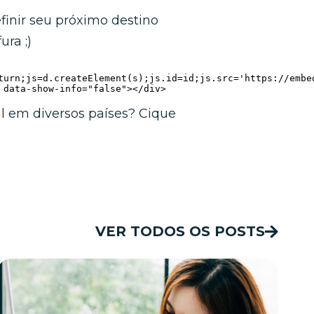
finir seu próximo destino
ura ;)
turn;js=d.createElement(s);js.id=id;js.src='https://embe
 data-show-info="false"></div>
l em diversos países? Cique
VER TODOS OS POSTS