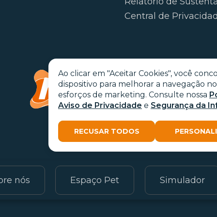
Relatório de Sustent
Central de Privacida
Ao clicar em "Aceitar Cookies", você co
dispositivo para melhorar a navegação no s
esforços de marketing. Consulte nossa
P
Aviso de Privacidade
e
Segurança da I
RECUSAR TODOS
PERSONAL
Go with the
bre nós
Espaço Pet
Simulador