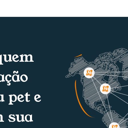
 quem
ação
 pet e
m sua