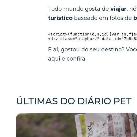
Todo mundo gosta de
viajar
, n
turístico
baseado em fotos de
b
<script>(function(d,s,id){var js,fjs
<div class="playbuzz" data-id="7b8c8
E aí, gostou do seu destino? Vo
aqui e confira
ÚLTIMAS DO DIÁRIO PET