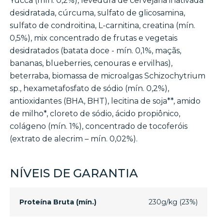
Yucca (mín. 0,2%), levedura de cervejaria inativada
desidratada, cúrcuma, sulfato de glicosamina,
sulfato de condroitina, L-carnitina, creatina (mín.
0,5%), mix concentrado de frutas e vegetais
desidratados (batata doce - mín. 0,1%, maçãs,
bananas, blueberries, cenouras e ervilhas),
beterraba, biomassa de microalgas Schizochytrium
sp., hexametafosfato de sódio (mín. 0,2%),
antioxidantes (BHA, BHT), lecitina de soja**, amido
de milho*, cloreto de sódio, ácido propiônico,
colágeno (mín. 1%), concentrado de tocoferóis
(extrato de alecrim – mín. 0,02%).
NÍVEIS DE GARANTIA
Proteína Bruta (mín.)
230g/kg (23%)