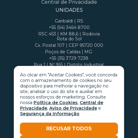
Central de Privacidade
UNIDADES
Garibaldi | RS
+55 (54) 3464 8700
RSC 453 | KM 88,6 | Rodovia
Rota do Sol
Cx. Postal 107 | CEP 95720 000
Poços de Caldas | MG
+55 (35) 3729 7238
Rua 1 | Nº 955 | Distrito Industrial
Cx. Postal 407 | CEP 37701 970
Ao clicar em "Aceitar Cookies", você concorda
com o armazenamento de cookies no seu
dispositivo para melhorar a navegação no
site, analisar o uso do site e auxiliar em
nossos esforços de marketing. Consulte
nossa
Política de Cookies
,
Central de
Privacidade
,
Aviso de Privacidade
e
Segurança da Informação
RECUSAR TODOS