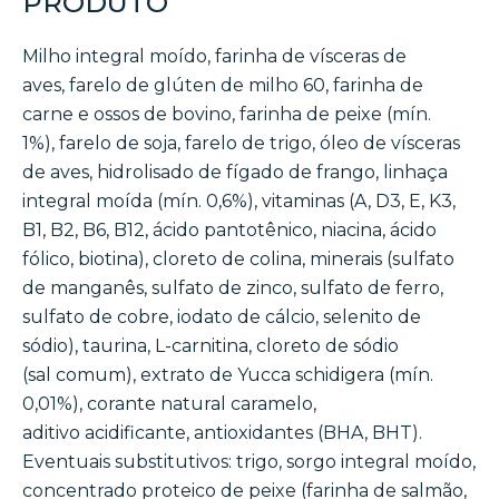
PRODUTO
Milho integral moído, farinha de vísceras de
aves, farelo de glúten de milho 60, farinha de
carne e ossos de bovino, farinha de peixe (mín.
1%), farelo de soja, farelo de trigo, óleo de vísceras
de aves, hidrolisado de fígado de frango, linhaça
integral moída (mín. 0,6%), vitaminas (A, D3, E, K3,
B1, B2, B6, B12, ácido pantotênico, niacina, ácido
fólico, biotina), cloreto de colina, minerais (sulfato
de manganês, sulfato de zinco, sulfato de ferro,
sulfato de cobre, iodato de cálcio, selenito de
sódio), taurina, L-carnitina, cloreto de sódio
(sal comum), extrato de Yucca schidigera (mín.
0,01%), corante natural caramelo,
aditivo acidificante, antioxidantes (BHA, BHT).
Eventuais substitutivos: trigo, sorgo integral moído,
concentrado proteico de peixe (farinha de salmão,