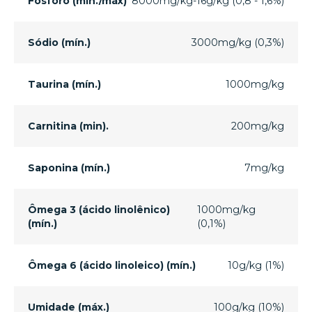
Fósforo (mín./máx)
8000mg/kg-16g/kg (0,8 - 1,6%)
Sódio (mín.)
3000mg/kg (0,3%)
Taurina (mín.)
1000mg/kg
Carnitina (min).
200mg/kg
Saponina (mín.)
7mg/kg
Ômega 3 (ácido linolênico)
1000mg/kg
(mín.)
(0,1%)
Ômega 6 (ácido linoleico) (mín.)
10g/kg (1%)
Umidade (máx.)
100g/kg (10%)