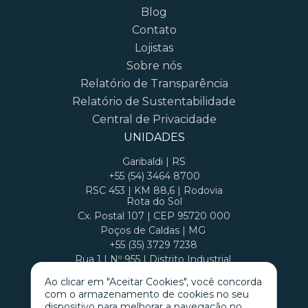
Blog
Contato
Lojistas
Sobre nós
Relatório de Transparência
Relatório de Sustentabilidade
Central de Privacidade
UNIDADES
Garibaldi | RS
+55 (54) 3464 8700
RSC 453 | KM 88,6 | Rodovia
Rota do Sol
Cx. Postal 107 | CEP 95720 000
Poços de Caldas | MG
+55 (35) 3729 7238
Rua 1 | Nº 955 | Distrito Industrial
Cx. Postal 407 | CEP 37701 970
Ao clicar em "Aceitar Cookies", você concorda
com o armazenamento de cookies no seu
dispositivo para melhorar a navegação no